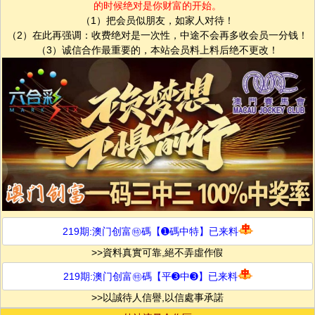
的时候绝对是你财富的开始。
（1）把会员似朋友，如家人对待！
（2）在此再强调：收费绝对是一次性，中途不会再多收会员一分钱！
（3）诚信合作最重要的，本站会员料上料后绝不更改！
219期:澳门创富㊕碼【➊碼中特】已来料
>>資料真實可靠,絕不弄虛作假
219期:澳门创富㊕碼【平➌中➌】已来料
>>以誠待人信譽,以信處事承諾