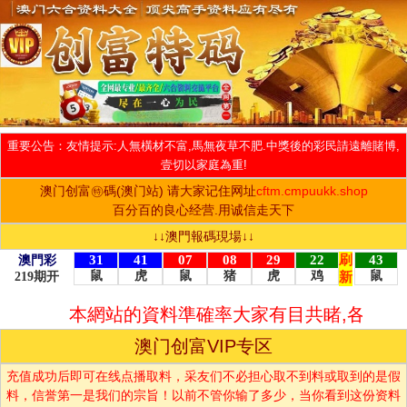
重要公告：友情提示:人無橫材不富,馬無夜草不肥.中獎後的彩民請遠離賭博,
壹切以家庭為重!
澳门创富㊕碼(澳门站) 请大家记住网址
cftm.cmpuukk.shop
百分百的良心经营.用诚信走天下
↓↓澳門報碼現場↓↓
本網站的資料準確率大家有目共睹,各位六
澳门创富VIP专区
充值成功后即可在线点播取料，采友们不必担心取不到料或取到的是假
料，信誉第一是我们的宗旨！以前不管你输了多少，当你看到这份资料